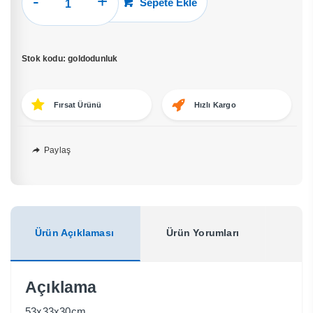
Sepete Ekle
Metal
Odunluk
adet
Stok kodu:
goldodunluk
Fırsat Ürünü
Hızlı Kargo
Paylaş
Ürün Açıklaması
Ürün Yorumları
Açıklama
53x33x30cm