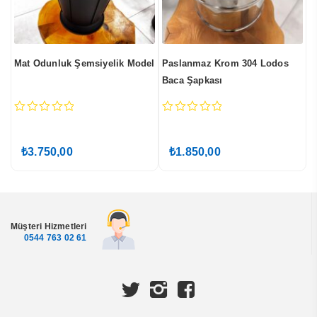
Mat Odunluk Şemsiyelik Model
Paslanmaz Krom 304 Lodos
D
Baca Şapkası
0
0
0
out
out
o
of
of
o
₺
3.750,00
₺
1.850,00
5
5
5
Müşteri Hizmetleri
0544 763 02 61