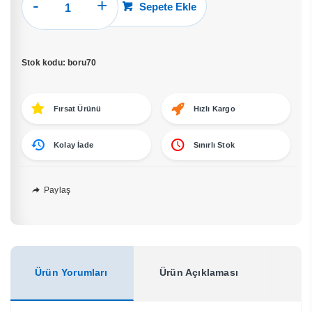
1.
Sepete Ekle
Kalite
70
lik
Stok kodu:
boru70
Siyah
Soba
Borusu
Fırsat Ürünü
Hızlı Kargo
adet
Kolay İade
Sınırlı Stok
Paylaş
Ürün Yorumları
Ürün Açıklaması