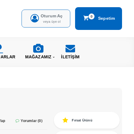
Oturum Aç
0
Sepetim
veya üye ol
UARLAR
MAĞAZAMIZ
İLETİŞİM
Fırsat Ürünü
Yap
Yorumlar (0)