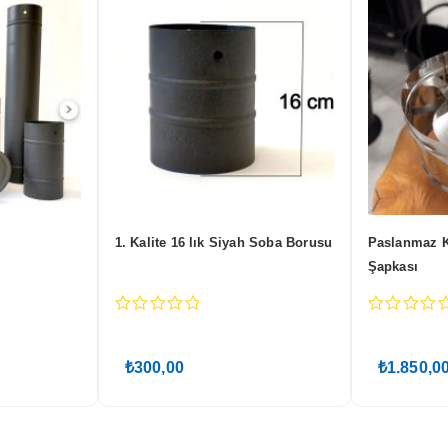
1. Kalite 70 lik Siyah Soba Borusu
Siyah Soba
0
0
out
out
of
of
₺
300,00
₺
300,00
5
5
daki
0.
at: