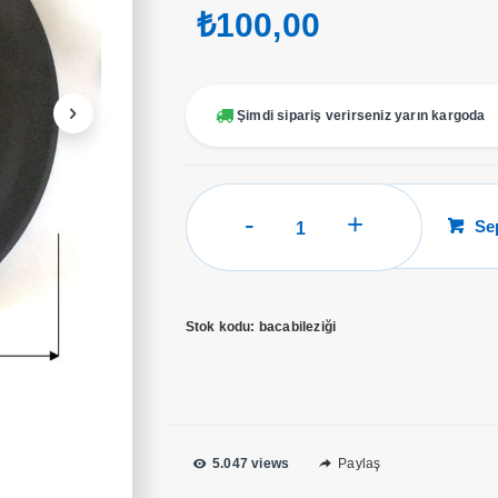
₺
100,00
Şimdi sipariş verirseniz yarın kargoda
Baca
Se
Bileziği
adet
Stok kodu:
bacabileziği
5.047 views
Paylaş