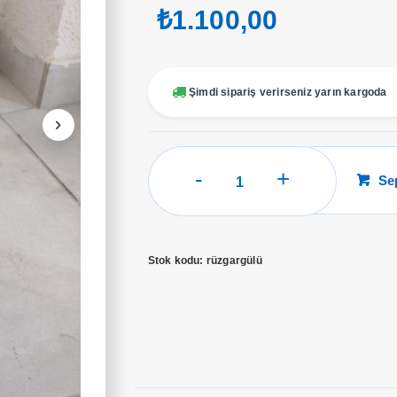
₺
1.100,00
Şimdi sipariş verirseniz yarın kargoda
Rüzgar
Se
Gülü
adet
Stok kodu:
rüzgargülü