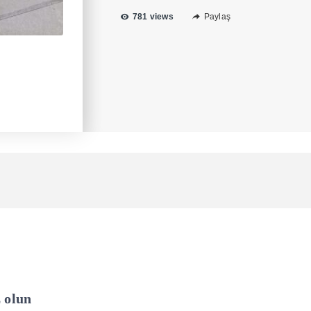
781 views
Paylaş
z olun