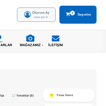
Oturum Aç
0
Sepetim
veya üye ol
UARLAR
MAĞAZAMIZ
İLETİŞİM
Fırsat Ürünü
Yap
Yorumlar (0)