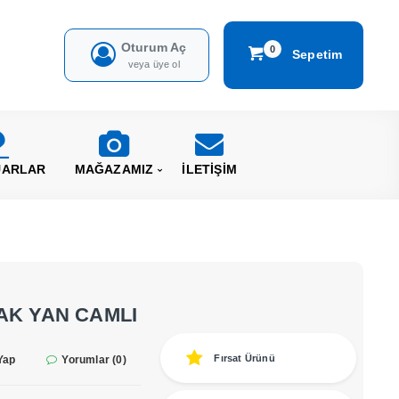
Oturum Aç
0
Sepetim
veya üye ol
UARLAR
MAĞAZAMIZ
İLETİŞİM
AK YAN CAMLI
Fırsat Ürünü
Yap
Yorumlar (0)