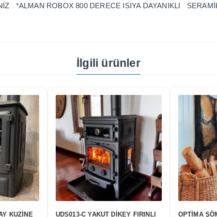
SİNİZ *ALMAN ROBOX 800 DERECE ISIYA DAYANIKLI SERAM
İlgili ürünler
N YATAY ÇİFT
UDS036 X PLAZMA TEK CAMLI
UDS 0