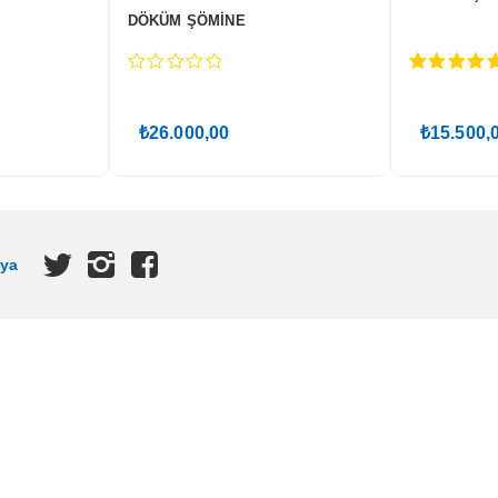
ÜM SOBA
DÖKÜM ŞÖMİNE
0
0
out
out
of
of
₺
18.000,00
₺
15
5
5
dya