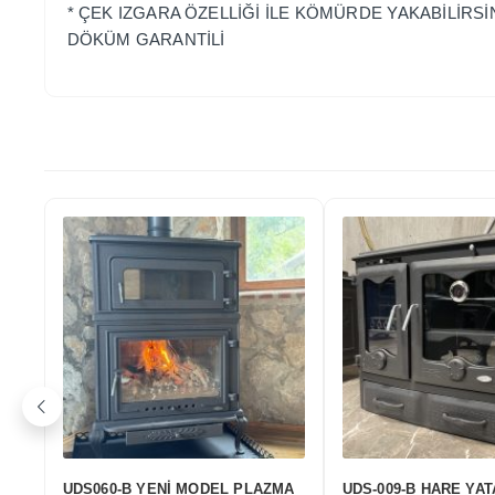
* ÇEK IZGARA ÖZELLİĞİ İLE KÖMÜRDE YAKABİLİR
DÖKÜM GARANTİLİ
 ALTTAN
UDS 002 OPTİMA TEK CAMLI
UDS-003 CEYLA