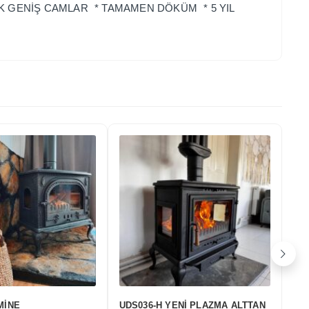
İK GENİŞ CAMLAR * TAMAMEN DÖKÜM * 5 YIL
57-B İNCİ 3 CAMLI
UDS-058C İNCİ FIRINLI YAN