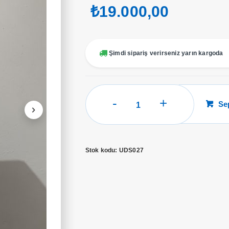
₺
19.000,00
Şimdi sipariş verirseniz yarın kargoda
UDS
Se
027
SEDEF
YAN
KAPAK
Stok kodu:
UDS027
YAN
CAMLI
adet