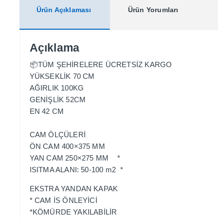
Ürün Açıklaması
Ürün Yorumları
Açıklama
📦TÜM ŞEHİRELERE ÜCRETSİZ KARGO
YÜKSEKLİK 70 CM
AĞIRLIK 100KG
GENİŞLİK 52CM
EN 42 CM
CAM ÖLÇÜLERİ
ÖN CAM 400×375 MM
YAN CAM 250×275 MM *
ISITMA ALANI: 50-100 m2 *
EKSTRA YANDAN KAPAK
* CAM İS ÖNLEYİCİ
*KÖMÜRDE YAKILABİLİR