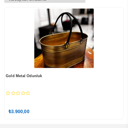
Gold Metal Odunluk
0
out
of
₺
3.900,00
5