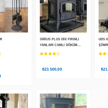
MI
SİRİUS PLUS DİK FIRINLI
UDS 
YANLARI CAMLI DÖKÜM
ŞÖMİ
ŞÖMİNE
4.50
out of
3.67
o
5
of 5
₺
23.500,00
₺
21
nal
Şu
0
:
andaki
00,00.
fiyat:
₺2.250,00.