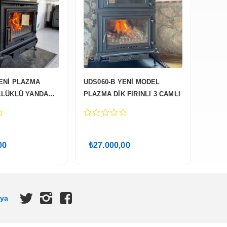
ENİ PLAZMA
UDS060-B YENİ MODEL
LLÜKLÜ YANDAN
PLAZMA DİK FIRINLI 3 CAMLI
AN CAMLI
0
out
of
00
₺
27.000,00
5
dya