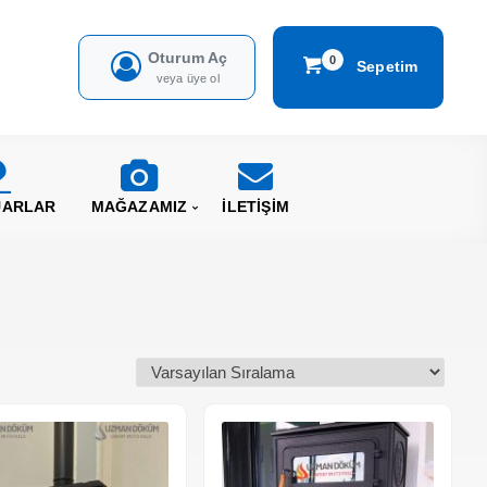
Oturum Aç
0
Sepetim
veya üye ol
UARLAR
MAĞAZAMIZ
İLETİŞİM