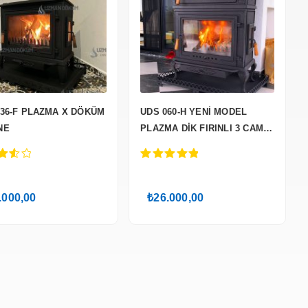
036-F PLAZMA X DÖKÜM
UDS 060-H YENİ MODEL
NE
PLAZMA DİK FIRINLI 3 CAMLI
2 KAPAKLI
ut
5.00
out of 5
.000,00
₺
26.000,00