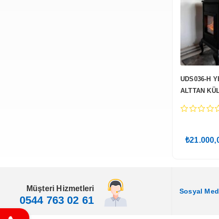
UDS036-H Y
ALTTAN KÜ
KAPAKLI Y
0
out
of
₺
21.000,
5
Müşteri Hizmetleri
Sosyal Me
0544 763 02 61