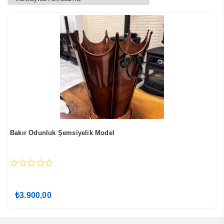
Bakır Odunluk Şemsiyelik Model
0
out
of
₺
3.900,00
5